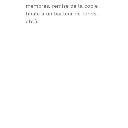
membres, remise de la copie
finale à un bailleur de fonds,
etc.).
Prévoyez un
accompagnement à la
rédaction
Que ce soit en raison de
contenus sensibles ou de la
charge de travail des équipes,
un soutien rédactionnel permet
non seulement de gagner du
temps, mais aussi d’assurer la
cohérence du ton et la qualité
de l’ensemble du rapport.